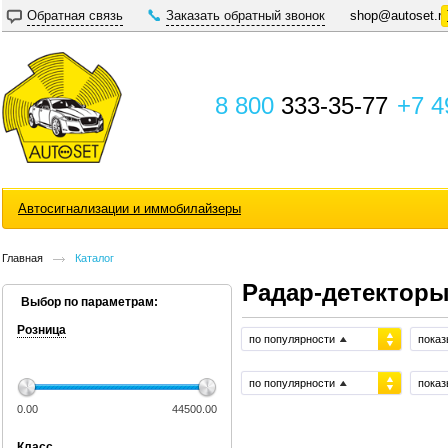
Обратная связь
Заказать обратный звонок
shop@autoset.r
8 800
333-35-77
+7 4
Автосигнализации и иммобилайзеры
Главная
Каталог
Радар-детекторы
Выбор по параметрам:
Розница
по популярности
показ
по популярности
показ
0.00
44500.00
Класс