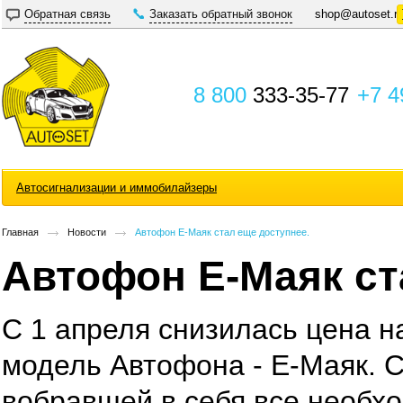
Обратная связь
Заказать обратный звонок
shop@autoset.r
8 800
333-35-77
+7 4
Автосигнализации и иммобилайзеры
Главная
Новости
Автофон Е-Маяк стал еще доступнее.
Автофон Е-Маяк ст
С 1 апреля снизилась цена 
модель Автофона - Е-Маяк. 
вобравшей в себя все необхо